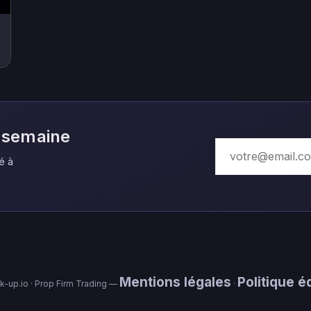
r semaine
é à
Mentions légales
Politique éd
-up.io · Prop Firm Trading —
·