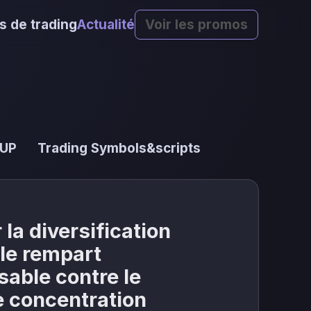
s de trading
Actualité
Voir les promos
 UP
Trading Symbols&scripts
 la diversification
 le rempart
sable contre le
e concentration