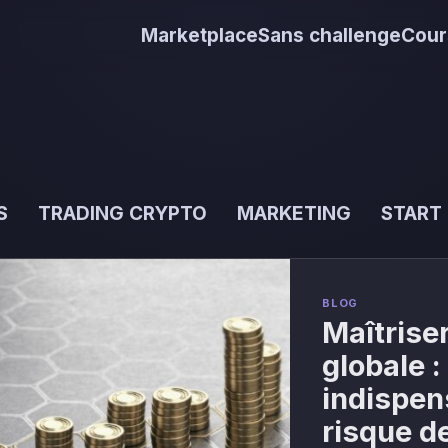
Marketplace
Sans challenge
Cour
S
TRADING CRYPTO
MARKETING
START
BLOG
Maîtriser
globale :
indispen
risque d