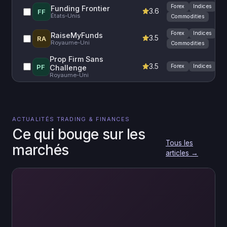
Forex
Indices
Funding Frontier
3.6
FF
États-Unis
Commodities
Forex
Indices
RaiseMyFunds
3.5
RA
Royaume-Uni
Commodities
Prop Firm Sans
3.5
PF
Forex
Indices
Challenge
Royaume-Uni
ACTUALITÉS TRADING & FINANCES
Ce qui bouge sur les
Tous les
marchés
articles →