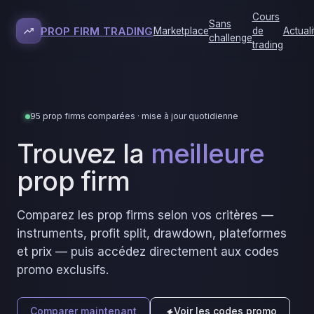
Cours
Sans
PROP FIRM
TRADING
Marketplace
de
Actuali
challenge
trading
95 prop firms comparées · mise à jour quotidienne
Trouvez la
meilleure
prop firm
Comparez les prop firms selon vos critères —
instruments, profit split, drawdown, plateformes
et prix — puis accédez directement aux codes
promo exclusifs.
Comparer maintenant
Voir les codes promo