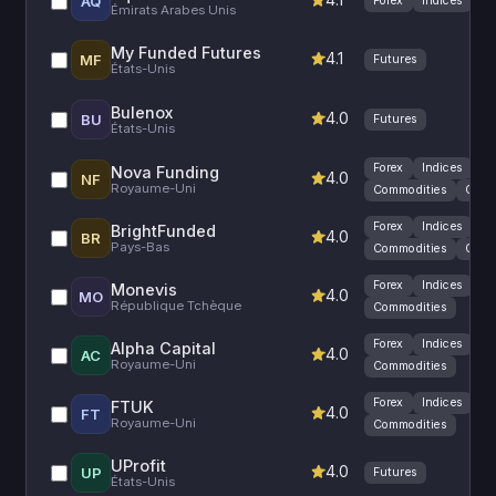
AQ
Forex
Indices
Émirats Arabes Unis
My Funded Futures
4.1
MF
Futures
États-Unis
Bulenox
4.0
BU
Futures
États-Unis
Forex
Indices
Nova Funding
4.0
NF
Royaume-Uni
Commodities
Cryp
Forex
Indices
BrightFunded
4.0
BR
Pays-Bas
Commodities
Cryp
Forex
Indices
Monevis
4.0
MO
République Tchèque
Commodities
Forex
Indices
Alpha Capital
4.0
AC
Royaume-Uni
Commodities
Forex
Indices
FTUK
4.0
FT
Royaume-Uni
Commodities
UProfit
4.0
UP
Futures
États-Unis