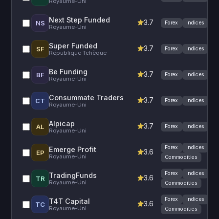
Royaume-Uni
Next Step Funded
3.7
NS
Forex
Indices
Royaume-Uni
Super Funded
3.7
SF
Forex
Indices
République Tchèque
Be Funding
3.7
BF
Forex
Indices
Royaume-Uni
Consummate Traders
3.7
CT
Forex
Indices
Royaume-Uni
Alpicap
3.7
AL
Forex
Indices
Royaume-Uni
Forex
Indices
Emerge Profit
3.6
EP
Royaume-Uni
Commodities
Forex
Indices
TradingFunds
3.6
TR
Royaume-Uni
Commodities
Forex
Indices
T4T Capital
3.6
TC
Royaume-Uni
Commodities