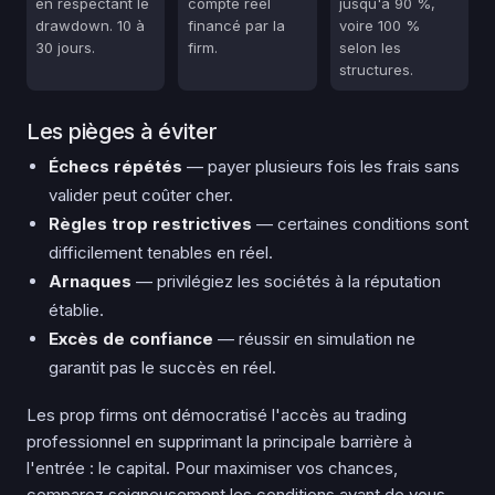
en respectant le
compte réel
jusqu'à 90 %,
drawdown. 10 à
financé par la
voire 100 %
30 jours.
firm.
selon les
structures.
Les pièges à éviter
Échecs répétés
— payer plusieurs fois les frais sans
valider peut coûter cher.
Règles trop restrictives
— certaines conditions sont
difficilement tenables en réel.
Arnaques
— privilégiez les sociétés à la réputation
établie.
Excès de confiance
— réussir en simulation ne
garantit pas le succès en réel.
Les prop firms ont démocratisé l'accès au trading
professionnel en supprimant la principale barrière à
l'entrée : le capital. Pour maximiser vos chances,
comparez soigneusement les conditions avant de vous