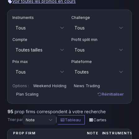
Voir toutes les promos en cours
Instruments
Challenge
Compte
Profit split min
Prix max
Plateforme
Options :
Weekend Holding
News Trading
Réinitialiser
Plan Scaling
95
prop firms correspondent à votre recherche
Trier par
Tableau
Cartes
PROP FIRM
NOTE
INSTRUMENTS