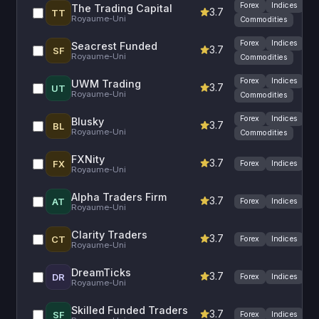
Forex
Indices
The Trading Capital
3.7
TT
Royaume-Uni
Commodities
Forex
Indices
Seacrest Funded
3.7
SF
Royaume-Uni
Commodities
Forex
Indices
UWM Trading
3.7
UT
Royaume-Uni
Commodities
Forex
Indices
Blusky
3.7
BL
Royaume-Uni
Commodities
FXNity
3.7
FX
Forex
Indices
Royaume-Uni
Alpha Traders Firm
3.7
AT
Forex
Indices
Royaume-Uni
Clarity Traders
3.7
CT
Forex
Indices
Royaume-Uni
DreamTicks
3.7
DR
Forex
Indices
Royaume-Uni
Skilled Funded Traders
3.7
SF
Forex
Indices