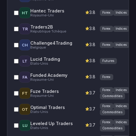
Hantec Traders
3.8
HT
Forex
Indices
Royaume-Uni
Traders2B
3.8
TR
Forex
Indices
République Tchèque
Challenge4Trading
3.8
CH
Forex
Indices
Belgique
Lucid Trading
3.8
LT
Futures
États-Unis
Funded Academy
3.8
FA
Forex
Royaume-Uni
Forex
Indices
Fuze Traders
3.7
FT
Royaume-Uni
Commodities
Forex
Indices
Optimal Traders
3.7
OT
États-Unis
Commodities
Forex
Indices
Leveled Up Traders
3.7
LU
États-Unis
Commodities