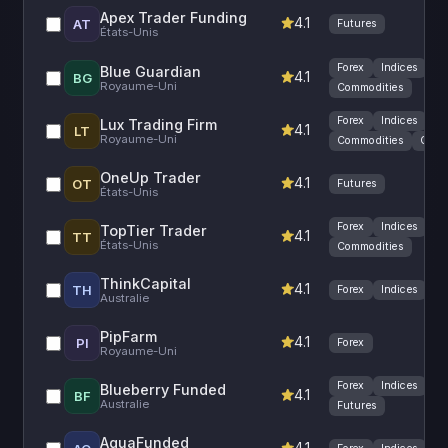
Apex Trader Funding
4.1
AT
Futures
États-Unis
Forex
Indices
Blue Guardian
4.1
BG
Royaume-Uni
Commodities
Forex
Indices
Lux Trading Firm
4.1
LT
Royaume-Uni
Commodities
Cryp
OneUp Trader
4.1
OT
Futures
États-Unis
Forex
Indices
TopTier Trader
4.1
TT
États-Unis
Commodities
ThinkCapital
4.1
TH
Forex
Indices
Ac
Australie
PipFarm
4.1
PI
Forex
Royaume-Uni
Forex
Indices
Cr
Blueberry Funded
4.1
BF
Australie
Futures
AquaFunded
4.1