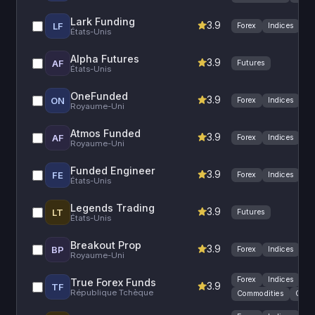
Lark Funding
3.9
LF
Forex
Indices
États-Unis
Alpha Futures
3.9
AF
Futures
États-Unis
OneFunded
3.9
ON
Forex
Indices
Royaume-Uni
Atmos Funded
3.9
AF
Forex
Indices
Royaume-Uni
Funded Engineer
3.9
FE
Forex
Indices
États-Unis
Legends Trading
3.9
LT
Futures
États-Unis
Breakout Prop
3.9
BP
Forex
Indices
Royaume-Uni
Forex
Indices
True Forex Funds
3.9
TF
République Tchèque
Commodities
Cryp