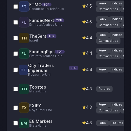
Forex
Indices
FTMO
TOP
4.5
FT
République Tchèque
Commodities
Cryp
Forex
Indices
FundedNext
TOP
4.5
FU
Émirats Arabes Unis
Commodities
Cryp
Forex
Indices
The5ers
TOP
4.4
TH
Israël
Commodities
Forex
Indices
FundingPips
TOP
4.4
FU
Émirats Arabes Unis
Commodities
Cryp
City Traders
TOP
4.4
CT
Forex
Indices
Imperium
Royaume-Uni
Topstep
4.3
TO
Futures
États-Unis
Forex
Indices
FXIFY
4.3
FX
Royaume-Uni
Commodities
Cryp
E8 Markets
4.3
EM
Forex
Futures
C
États-Unis