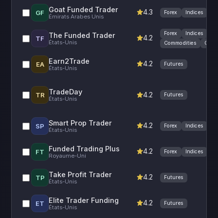
Goat Funded Trader
4.3
GF
Forex
Indices
Cr
Émirats Arabes Unis
Forex
Indices
The Funded Trader
4.2
TF
États-Unis
Commodities
Cryp
Earn2Trade
4.2
EA
Futures
États-Unis
TradeDay
4.2
TR
Futures
États-Unis
Smart Prop Trader
4.2
SP
Forex
Indices
États-Unis
Funded Trading Plus
4.2
FT
Forex
Indices
Cr
Royaume-Uni
Take Profit Trader
4.2
TP
Futures
États-Unis
Elite Trader Funding
4.2
ET
Futures
États-Unis