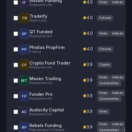
Instant Funding
4.0
IF
Forex
Indices
Royaume-Uni
Tradeify
4.0
TR
Futures
États-Unis
QT Funded
4.0
QF
Forex
Indices
Cr
Royaume-Uni
Phidias PropFirm
4.0
PP
Futures
France
Crypto Fund Trader
3.9
CF
Crypto
Royaume-Uni
Forex
Indices
Maven Trading
3.9
MT
Royaume-Uni
Commodities
Forex
Indices
Funder Pro
3.9
FP
Royaume-Uni
Commodities
Audacity Capital
3.9
AC
Forex
Royaume-Uni
Forex
Indices
Rebels Funding
3.9
RF
République Tchèque
Commodities
Cryp