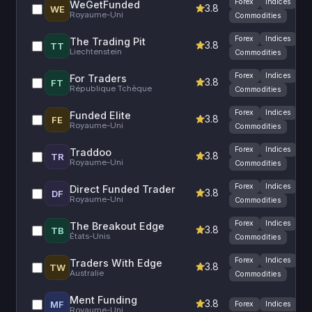
Forex
Indices
WeGetFunded
3.8
WE
Royaume-Uni
Commodities
Forex
Indices
Fu
The Trading Pit
3.8
TT
Liechtenstein
Commodities
Forex
Indices
For Traders
3.8
FT
République Tchèque
Commodities
Forex
Indices
Funded Elite
3.8
FE
Royaume-Uni
Commodities
Forex
Indices
Traddoo
3.8
TR
Royaume-Uni
Commodities
Forex
Indices
Direct Funded Trader
3.8
DF
Royaume-Uni
Commodities
Forex
Indices
The Breakout Edge
3.8
TB
États-Unis
Commodities
Forex
Indices
Traders With Edge
3.8
TW
Australie
Commodities
Ment Funding
3.8
MF
Forex
Indices
Royaume-Uni