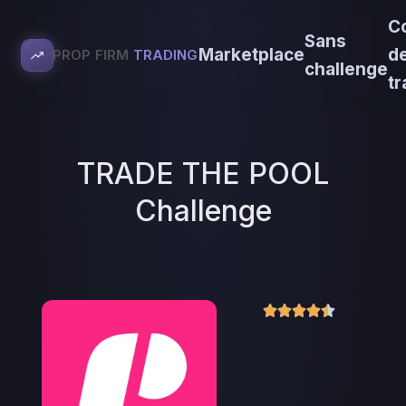
C
Sans
Marketplace
d
PROP FIRM
TRADING
challenge
tr
TRADE THE POOL
Challenge