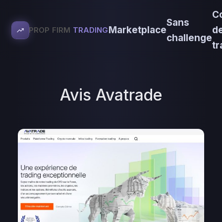
C
Sans
Marketplace
d
PROP FIRM
TRADING
challenge
tr
Avis Avatrade