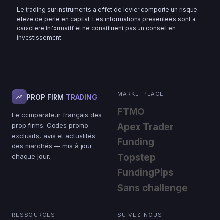
Le trading sur instruments a effet de levier comporte un risque
eleve de perte en capital. Les informations presentees sont a
caractere informatif et ne constituent pas un conseil en
investissement.
MARKETPLACE
PROP FIRM
TRADING
FTMO
Le comparateur français des
prop firms. Codes promo
Apex Trader
exclusifs, avis et actualités
Funding
des marchés — mis à jour
Topstep
chaque jour.
FundingPips
Sans challenge
RESSOURCES
SUIVEZ-NOUS