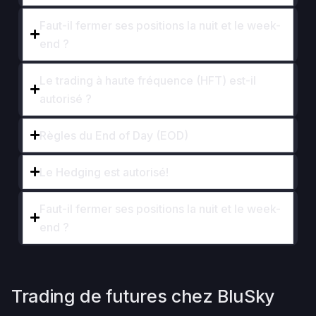
Faut-il fermer ses positions la nuit et le week-
end ?
Le trading à haute fréquence (HFT) est-il
autorisé ?
Règles du End of Day (EOD)
Le Hedging est autorisé!
Faut-il fermer ses positions la nuit et le week-
end ?
Trading de futures chez BluSky