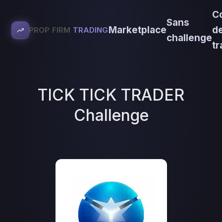
C
Sans
Marketplace
d
PROP FIRM
TRADING
challenge
tr
TICK TICK TRADER
Challenge