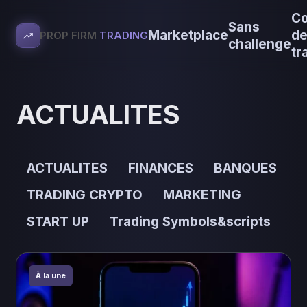
Co
Sans
Marketplace
d
PROP FIRM
TRADING
challenge
tr
ACTUALITES
ACTUALITES
FINANCES
BANQUES
TRADING CRYPTO
MARKETING
START UP
Trading Symbols&scripts
À la une