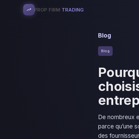
PROP FIRM
TRADING
Blog
Blog
Pourqu
choisi
entrep
De nombreux en
parce qu’une so
des fournisseu