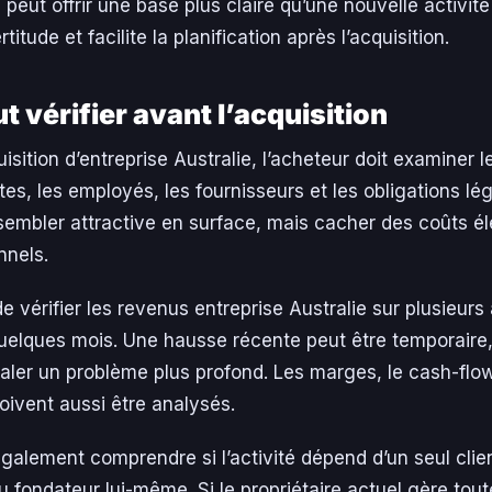
 peut offrir une base plus claire qu’une nouvelle activité
rtitude et facilite la planification après l’acquisition.
ut vérifier avant l’acquisition
isition d’entreprise Australie, l’acheteur doit examiner l
ttes, les employés, les fournisseurs et les obligations lé
sembler attractive en surface, mais cacher des coûts é
nnels.
 de vérifier les revenus entreprise Australie sur plusieur
uelques mois. Une hausse récente peut être temporaire,
aler un problème plus profond. Les marges, le cash-flow
doivent aussi être analysés.
également comprendre si l’activité dépend d’un seul clien
u fondateur lui-même. Si le propriétaire actuel gère tout