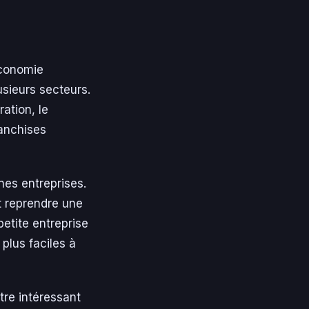
économie
usieurs secteurs.
ation, le
ranchises
nes entreprises.
t reprendre une
petite entreprise
plus faciles à
tre intéressant