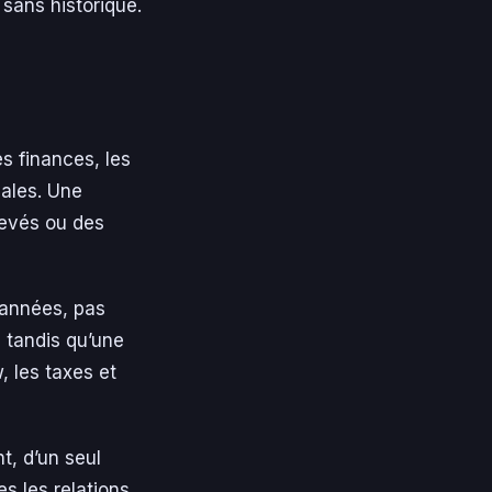
 sans historique.
es finances, les
gales. Une
levés ou des
s années, pas
 tandis qu’une
, les taxes et
t, d’un seul
es les relations