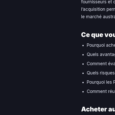
fournisseurs et 
l’acquisition per
le marché austra
Ce que vou
Pourquoi ache
Quels avantag
Comment éval
Quels risques 
Pourquoi les 
Comment réuss
Acheter au