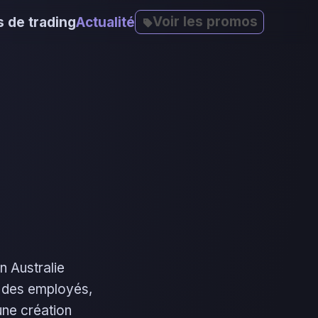
Voir les promos
 de trading
Actualité
n Australie
, des employés,
une création