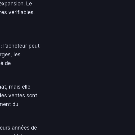
’expansion. Le
es vérifiables.
: l’acheteur peut
rges, les
té de
at, mais elle
i les ventes sont
ement du
ieurs années de