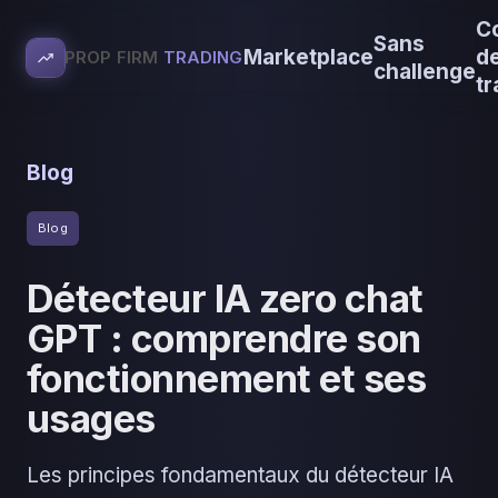
C
Sans
Marketplace
d
PROP FIRM
TRADING
challenge
tr
Blog
Blog
Détecteur IA zero chat
GPT : comprendre son
fonctionnement et ses
usages
Les principes fondamentaux du détecteur IA