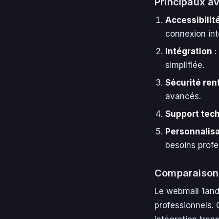
Principaux a
Accessibilit
connexion int
Intégration
:
simplifiée.
Sécurité ren
avancés.
Support tec
Personnalisa
besoins profe
Comparaison 
Le webmail 1and1
professionnels.