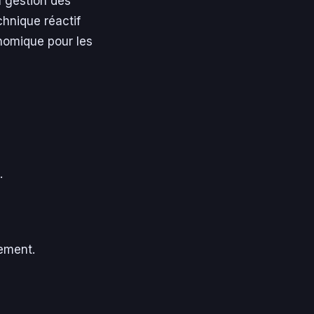
a gestion des
chnique réactif
nomique pour les
.
ement.