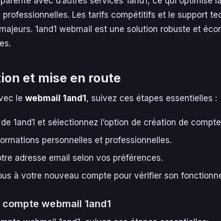
sparente avec d’autres services 1and1, ce qui optimise l
rofessionnelles. Les tarifs compétitifs et le support te
 majeurs. 1and1 webmail est une solution robuste et éco
es.
ion et mise en route
vec le
webmail 1and1
, suivez ces étapes essentielles :
e de 1and1 et sélectionnez l’option de création de compte
formations personnelles et professionnelles.
tre adresse email selon vos préférences.
us à votre nouveau compte pour vérifier son fonctionn
n compte webmail 1and1