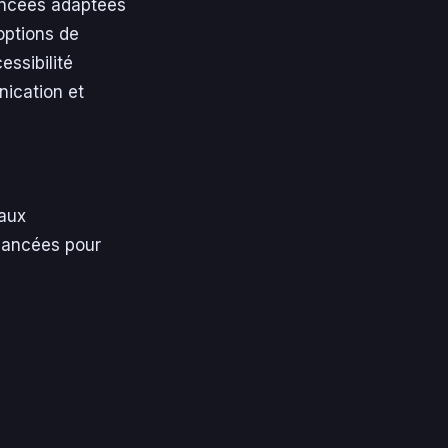
vancées adaptées
options de
essibilité
nication et
 aux
avancées pour