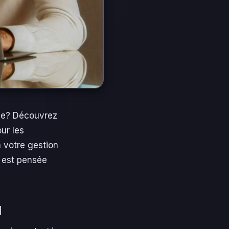
ise? Découvrez
our les
a votre gestion
 est pensée
l