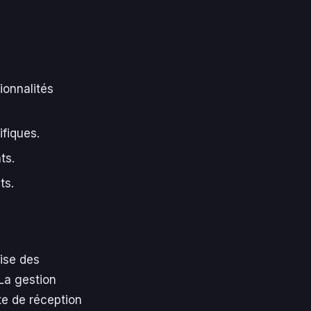
ionnalités
fiques.
ts.
ts.
lise des
La gestion
te de réception