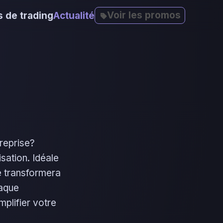
Voir les promos
 de trading
Actualité
reprise?
isation. Idéale
le transformera
haque
mplifier votre