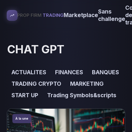
Co
Sans
Marketplace
d
PROP FIRM
TRADING
challenge
tr
CHAT GPT
ACTUALITES
FINANCES
BANQUES
TRADING CRYPTO
MARKETING
START UP
Trading Symbols&scripts
À la une