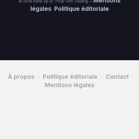
Mentions
© 2026 Rank-up.io · Prop Firm Trading —
légales
Politique éditoriale
·
À propos
Politique éditoriale
Contact
·
·
·
Mentions légales