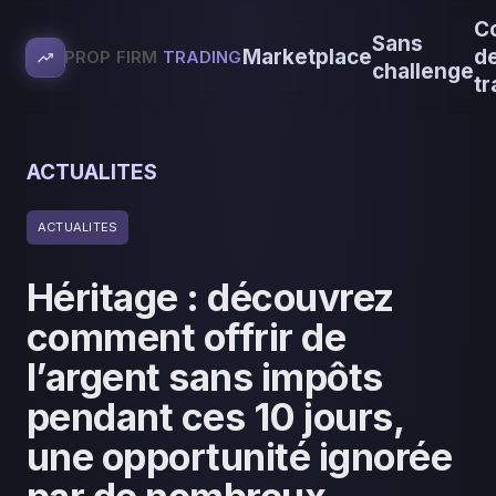
C
Sans
Marketplace
d
PROP FIRM
TRADING
challenge
tr
ACTUALITES
ACTUALITES
Héritage : découvrez
comment offrir de
l’argent sans impôts
pendant ces 10 jours,
une opportunité ignorée