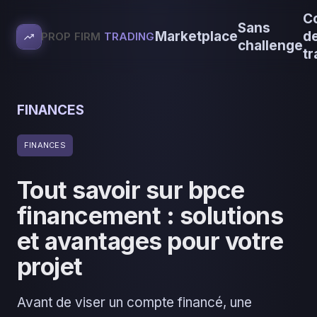
C
Sans
Marketplace
d
PROP FIRM
TRADING
challenge
tr
FINANCES
FINANCES
Tout savoir sur bpce
financement : solutions
et avantages pour votre
projet
Avant de viser un compte financé, une