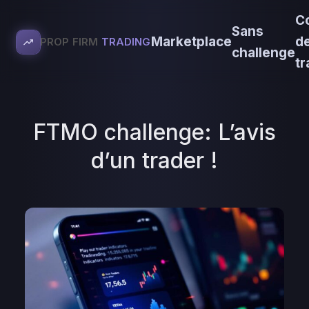
C
Sans
Marketplace
d
PROP FIRM
TRADING
challenge
tr
FTMO challenge: L’avis
d’un trader !