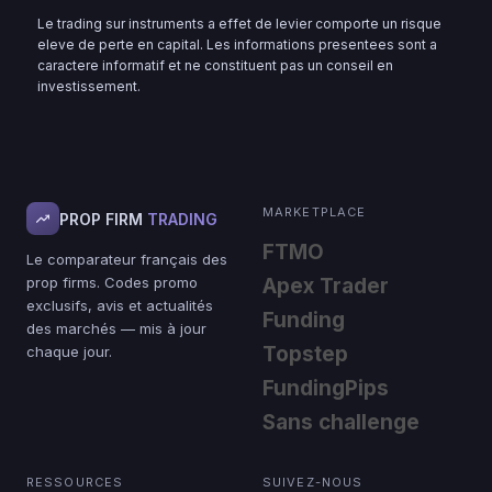
Le trading sur instruments a effet de levier comporte un risque
eleve de perte en capital. Les informations presentees sont a
caractere informatif et ne constituent pas un conseil en
investissement.
MARKETPLACE
PROP FIRM
TRADING
FTMO
Le comparateur français des
prop firms. Codes promo
Apex Trader
exclusifs, avis et actualités
Funding
des marchés — mis à jour
Topstep
chaque jour.
FundingPips
Sans challenge
RESSOURCES
SUIVEZ-NOUS