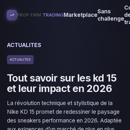
C
Sans
Marketplace
d
PROP FIRM
TRADING
challenge
tr
ACTUALITES
ACTUALITES
Tout savoir sur les kd 15
et leur impact en 2026
La révolution technique et stylistique de la
Nike KD 15 promet de redessiner le paysage
des sneakers performance en 2026. Adaptée
aux exigences d’un marché de plus en plus