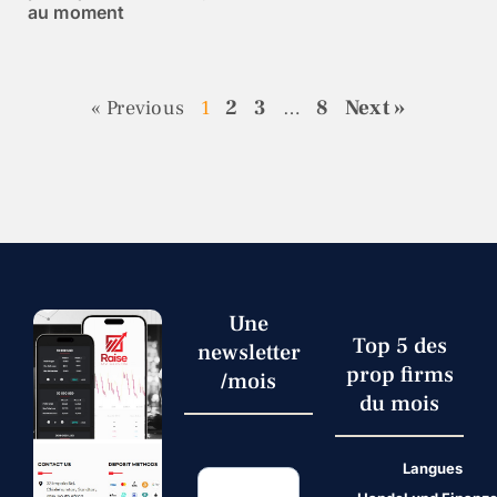
au moment
2
3
8
Next »
« Previous
1
…
Une
Top 5 des
newsletter
prop firms
/mois
du mois
Langues