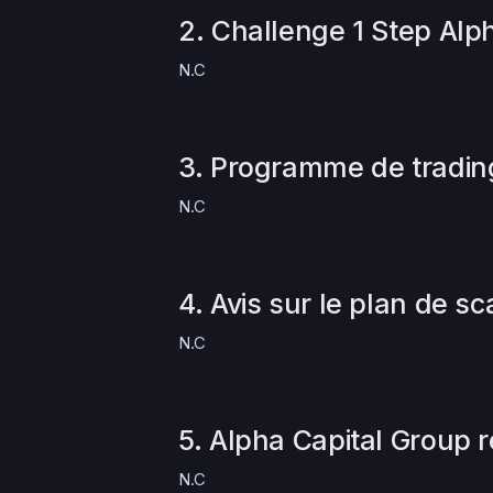
2. Challenge 1 Step Alp
N.C
3. Programme de trading
N.C
4. Avis sur le plan de s
N.C
5. Alpha Capital Group 
N.C