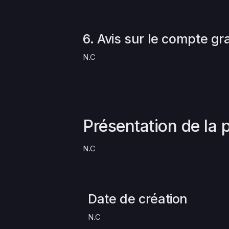
6. Avis sur le compte gr
N.C
Présentation de la 
N.C
Date de création
N.C