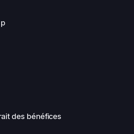
up
rait des bénéfices