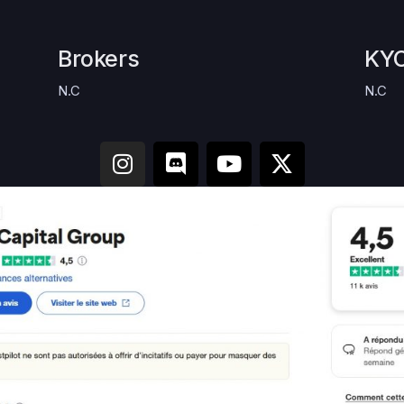
Brokers
KYC
N.C
N.C