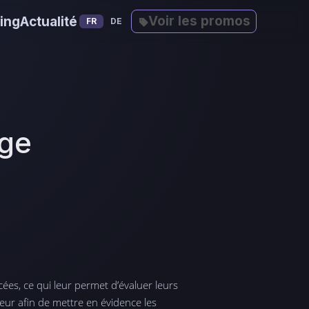
Voir les promos
ing
Actualité
FR
DE
ge
ées, ce qui leur permet d’évaluer leurs
eur afin de mettre en évidence les