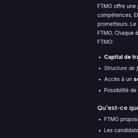
FTMO offre une p
compétences. Ell
prometteurs. Le 
FTMO. Chaque ét
FTMO:
Capital de t
Structure de f
Accès à un
s
Possibilité de
Qu’est-ce q
FTMO propose
Les candidats