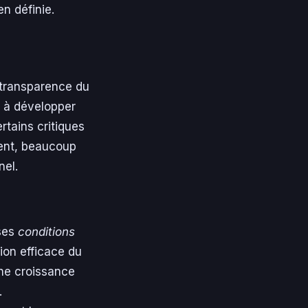
n définie.
 transparence du
t à développer
rtains critiques
ment, beaucoup
nel.
 ses
conditions
ion efficace du
une croissance
.