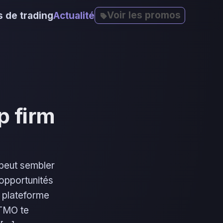
Voir les promos
 de trading
Actualité
p firm
 peut sembler
 opportunités
e plateforme
FTMO te