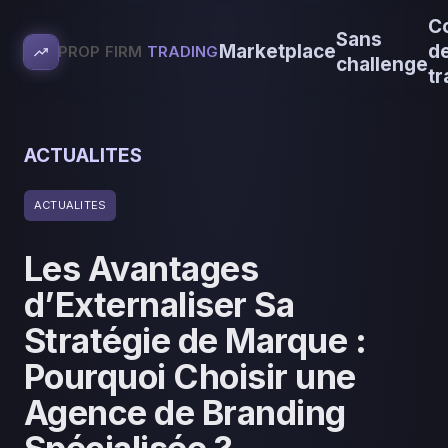
C
Sans
Marketplace
d
PROP FIRM
TRADING
challenge
tr
ACTUALITES
ACTUALITES
Les Avantages
d’Externaliser Sa
Stratégie de Marque :
Pourquoi Choisir une
Agence de Branding