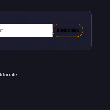
S'INSCRIRE
×
✉
Restez informe
Recevez nos derniers articles et actualites directement
itoriale
dans votre boite mail.
OK
Desabonnement a tout moment. Pas de spam.