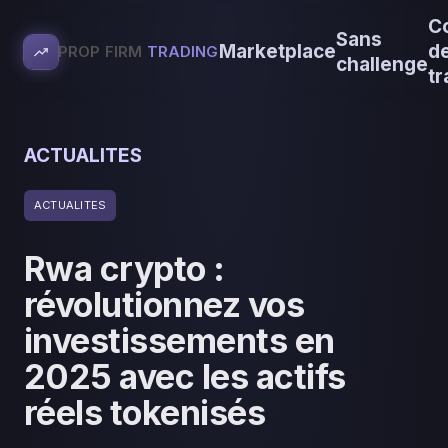
C
Sans
Marketplace
d
PROP FIRM
TRADING
challenge
tr
ACTUALITES
ACTUALITES
Rwa crypto :
révolutionnez vos
investissements en
2025 avec les actifs
réels tokenisés