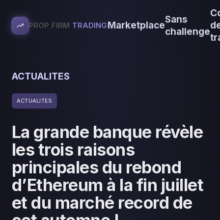
C
Sans
Marketplace
d
PROP FIRM
TRADING
challenge
tr
ACTUALITES
ACTUALITES
La grande banque révèle
les trois raisons
principales du rebond
d’Ethereum à la fin juillet
et du marché record de