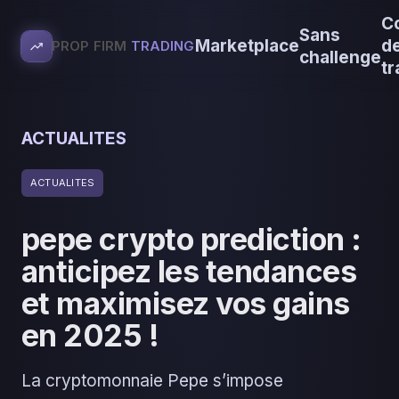
C
Sans
Marketplace
d
PROP FIRM
TRADING
challenge
tr
ACTUALITES
ACTUALITES
pepe crypto prediction :
anticipez les tendances
et maximisez vos gains
en 2025 !
La cryptomonnaie Pepe s’impose