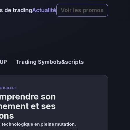
s de trading
Actualité
Voir les promos
 UP
Trading Symbols&scripts
FICIELLE
omprendre son
nement et ses
ions
 technologique en pleine mutation,