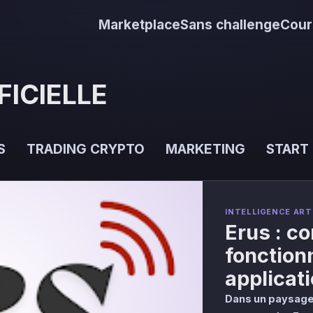
Marketplace
Sans challenge
Cour
FICIELLE
S
TRADING CRYPTO
MARKETING
START
INTELLIGENCE ARTI
Erus : c
fonction
applicat
Dans un paysage