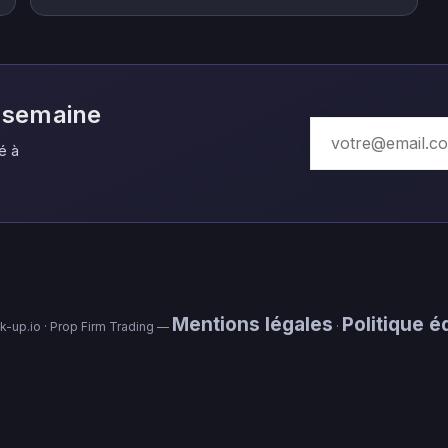
r semaine
é à
Mentions légales
Politique éd
-up.io · Prop Firm Trading —
·