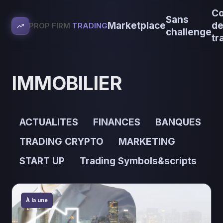
Co
Sans
Marketplace
d
PROP FIRM
TRADING
challenge
tr
IMMOBILIER
ACTUALITES
FINANCES
BANQUES
TRADING CRYPTO
MARKETING
START UP
Trading Symbols&scripts
À la une