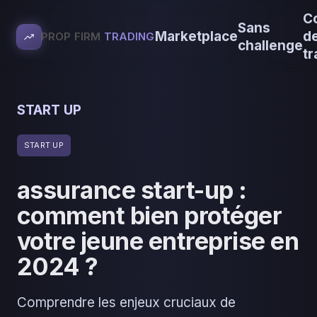
C
Sans
Marketplace
d
PROP FIRM
TRADING
challenge
tr
START UP
START UP
assurance start-up :
comment bien protéger
votre jeune entreprise en
2024 ?
Comprendre les enjeux cruciaux de