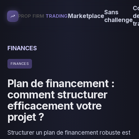
C
Sans
Marketplace
d
PROP FIRM
TRADING
challenge
tr
FINANCES
FINANCES
Plan de financement :
comment structurer
efficacement votre
projet ?
Structurer un plan de financement robuste est