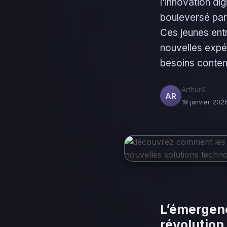
l’innovation di
bouleversé par 
Ces jeunes entre
nouvelles expér
besoins contemp
ArthurX
AR
19 janvier 2026
L’émergenc
révolution 