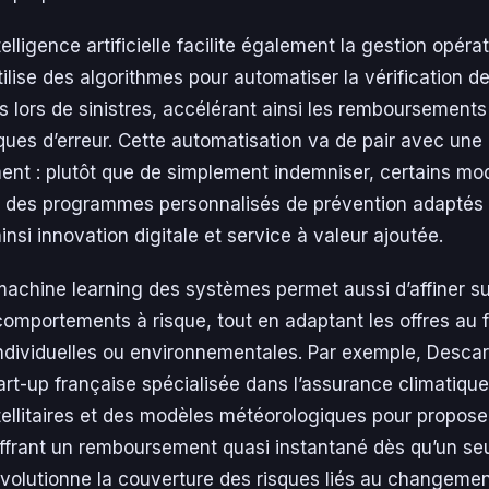
telligence artificielle facilite également la gestion opérat
ilise des algorithmes pour automatiser la vérification 
lors de sinistres, accélérant ainsi les remboursements
sques d’erreur. Cette automatisation va de pair avec une
t : plutôt que de simplement indemniser, certains mo
r des programmes personnalisés de prévention adaptés a
 ainsi innovation digitale et service à valeur ajoutée.
achine learning des systèmes permet aussi d’affiner su
comportements à risque, tout en adaptant les offres au fi
individuelles ou environnementales. Par exemple, Desca
art-up française spécialisée dans l’assurance climatique
ellitaires et des modèles météorologiques pour proposer
frant un remboursement quasi instantané dès qu’un seui
révolutionne la couverture des risques liés au changemen