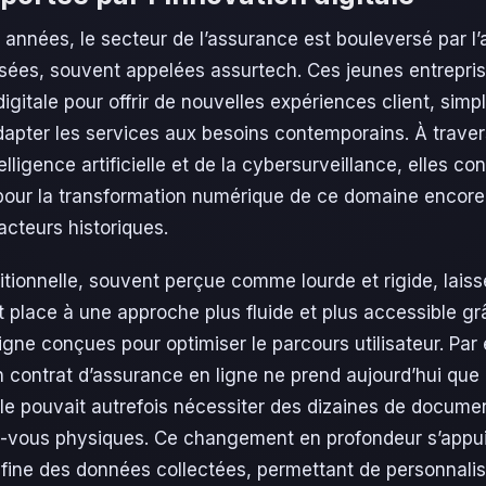
 années, le secteur de l’assurance est bouleversé par l’
isées, souvent appelées assurtech. Ces jeunes entrepris
digitale pour offrir de nouvelles expériences client, simpli
pter les services aux besoins contemporains. À travers 
telligence artificielle et de la cybersurveillance, elles co
l pour la transformation numérique de ce domaine encor
cteurs historiques.
tionnelle, souvent perçue comme lourde et rigide, laiss
 place à une approche plus fluide et plus accessible gr
igne conçues pour optimiser le parcours utilisateur. Par
n contrat d’assurance en ligne ne prend aujourd’hui que
lle pouvait autrefois nécessiter des dizaines de docume
z-vous physiques. Ce changement en profondeur s’appu
fine des données collectées, permettant de personnalise