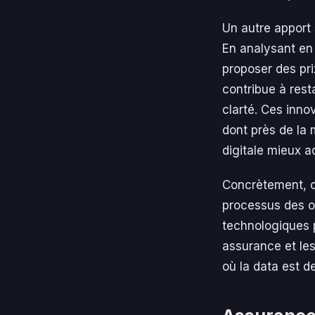
Un autre apport s
En analysant en 
proposer des pri
contribue à res
clarté. Ces inno
dont près de la 
digitale mieux a
Concrètement, ce
processus des ou
technologiques p
assurance et le
où la data est d