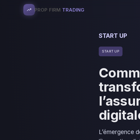
PROP FIRM
TRADING
START UP
START UP
Comme
transf
l’assu
digital
L’émergence de