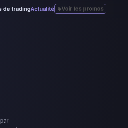
Voir les promos
 de trading
Actualité
n
 par