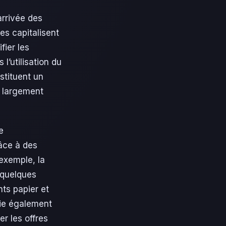
arrivée des
es capitalisent
fier les
l’utilisation du
nstituent un
e largement
e
âce à des
 exemple, la
 quelques
nts papier et
ie également
r les offres