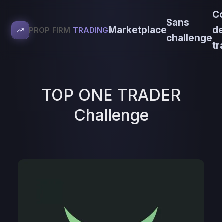
C
Sans
Marketplace
d
PROP FIRM
TRADING
challenge
tr
TOP ONE TRADER
Challenge