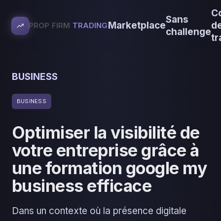
C
Sans
Marketplace
d
PROP FIRM
TRADING
challenge
tr
BUSINESS
BUSINESS
Optimiser la visibilité de
votre entreprise grâce à
une formation google my
business efficace
Dans un contexte où la présence digitale