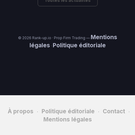
Toutes les actualités
Mentions
© 2026 Rank-up.io · Prop Firm Trading —
légales
Politique éditoriale
·
À propos
Politique éditoriale
Contact
·
·
·
Mentions légales