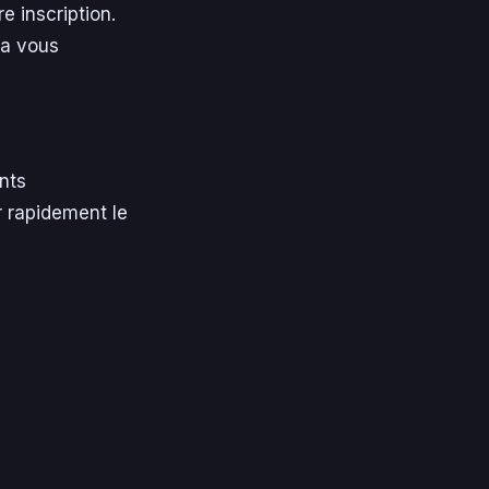
e inscription.
la vous
ents
r rapidement le