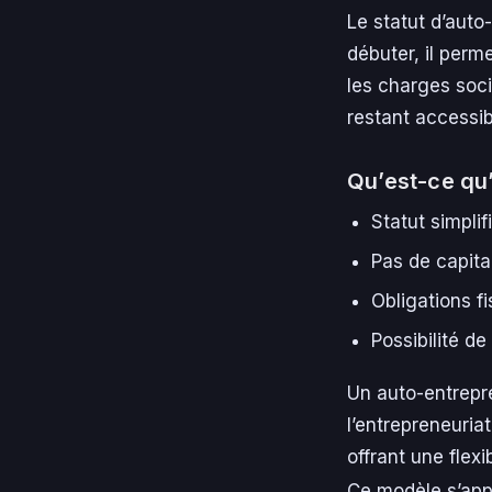
Le statut d’auto
débuter, il perme
les charges soci
restant accessi
Qu’est-ce qu
Statut simplif
Pas de capita
Obligations fi
Possibilité de
Un auto-entrepre
l’entrepreneuria
offrant une flexi
Ce modèle s’ap