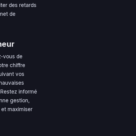
ter des retards
rmet de
neur
z-vous de
tre chiffre
uivant vos
 mauvaises
 Restez informé
nne gestion,
 et maximiser