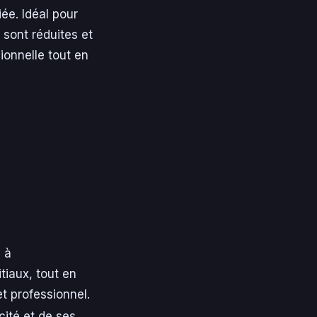
iée. Idéal pour
s sont réduites et
ionnelle tout en
s à
tiaux, tout en
et professionnel.
cité et de ses