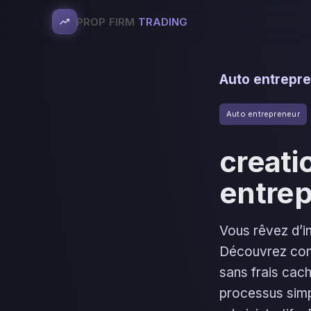
PROP FIRM
TRADING
Auto entrepr
Auto entrepreneur
creati
entrep
Vous rêvez d’i
Découvrez comm
sans frais cac
processus simpl