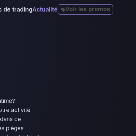
Voir les promos
 de trading
Actualité
ntime?
tre activité
 dans ce
les pièges