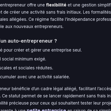
-entrepreneur offre une
flexibilité
et une gestion simplif
t de créer une activité sans frais initiaux. Les formalité
ales allégées. Ce régime facilite l’indépendance profess
ble aux nouveaux entrepreneurs.
’un auto-entrepreneur ?
ié pour créer et gérer une entreprise seul.
l social minimum exigé.
scales et sociales réduites.
 cumuler avec une activité salariée.
neur bénéficie d’un cadre légal allégé, facilitant l’accè
t. Ce statut permet de se lancer rapidement sans frais ini
bilité précieuse pour ceux qui souhaitent tester leur proj
petite entreprise
parente à une
en raison de sa simpli