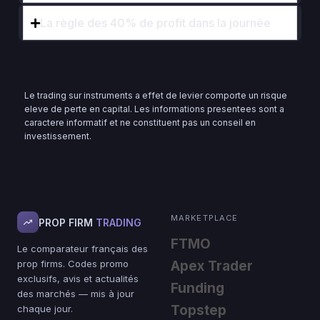
La règle des 40% de profit dans la journée
Le trading sur instruments a effet de levier comporte un risque
eleve de perte en capital. Les informations presentees sont a
caractere informatif et ne constituent pas un conseil en
investissement.
MARKETPLACE
PROP FIRM
TRADING
FTMO
Le comparateur français des
prop firms. Codes promo
Apex Trader
exclusifs, avis et actualités
Funding
des marchés — mis à jour
Topstep
chaque jour.