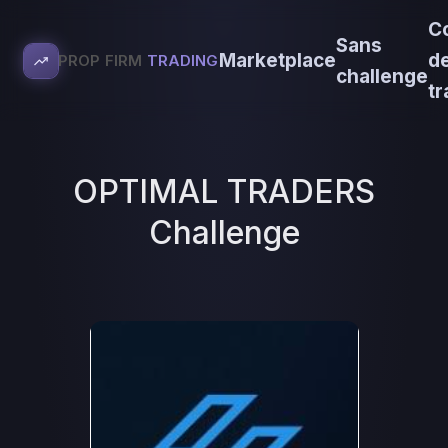
C
Sans
Marketplace
d
PROP FIRM
TRADING
challenge
tr
OPTIMAL TRADERS
Challenge