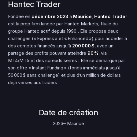
Hantec Trader
Fondée en
décembre 2023
à
Maurice
,
Hantec Trader
est la prop firm lancée par Hantec Markets, filiale du
groupe Hantec actif depuis 1990
.
Elle propose deux
challenges (« Express » et « Enhanced ») pour accéder à
des comptes financés jusqu’à
200 000 $
, avec un
partage des profits pouvant atteindre
90 %
, via
MT4/MT5 et des spreads serrés
.
Elle se démarque par
son offre « Instant Funding » (fonds immédiats jusqu’à
50 000 $ sans challenge) et plus d’un million de dollars
déjà versés aux traders
Date de création
2023– Maurice