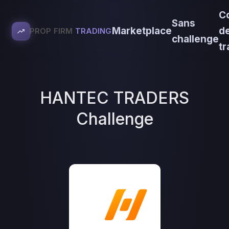
C
Sans
Marketplace
d
PROP FIRM
TRADING
challenge
tr
HANTEC TRADERS
Challenge