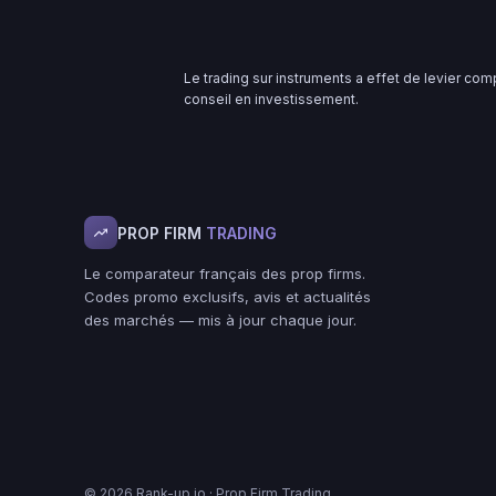
Le trading sur instruments a effet de levier com
conseil en investissement.
PROP FIRM
TRADING
Le comparateur français des prop firms.
Codes promo exclusifs, avis et actualités
des marchés — mis à jour chaque jour.
© 2026 Rank-up.io · Prop Firm Trading