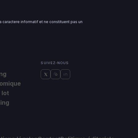
 caractere informatif et ne constituent pas un
SUIVEZ-NOUS
ing
nomique
 lot
ding