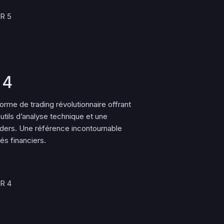
ER 5
 4
me de trading révolutionnaire offrant
tils d’analyse technique et une
ers. Une référence incontournable
s financiers.
ER 4