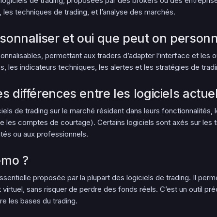
es logiciels de trading, proposées par des brokers ou des entrepri
e, les techniques de trading, et l’analyse des marchés.
ersonnaliser et oui que peut on personn
onnalisables, permettant aux traders d’adapter l’interface et les o
 les indicateurs techniques, les alertes et les stratégies de tradi
es différences entre les logiciels act
els de trading sur le marché résident dans leurs fonctionnalités, leur
 les comptes de courtage). Certains logiciels sont axés sur les t
tés ou aux professionnels.
émo ?
ntielle proposée par la plupart des logiciels de trading. Il perme
virtuel, sans risquer de perdre des fonds réels. C’est un outil pré
re les bases du trading.