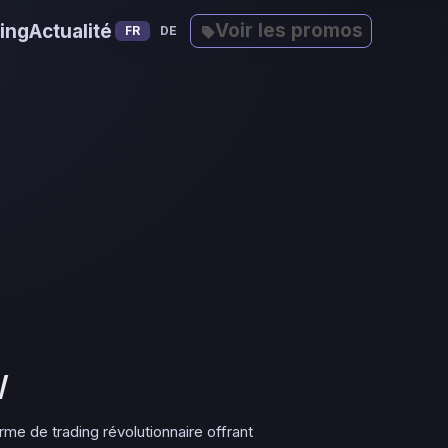
Voir les promos
ing
Actualité
FR
DE
W
e de trading révolutionnaire offrant