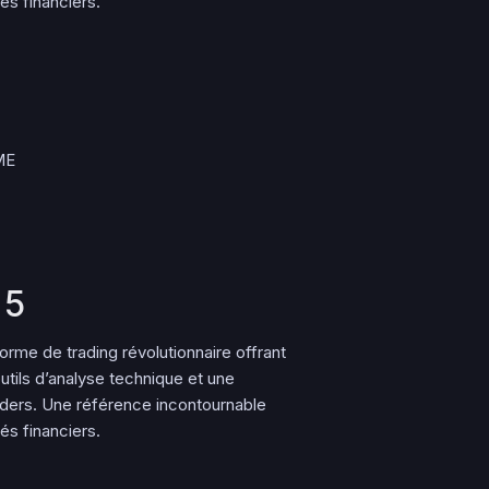
s financiers.
ME
 5
me de trading révolutionnaire offrant
tils d’analyse technique et une
ers. Une référence incontournable
s financiers.