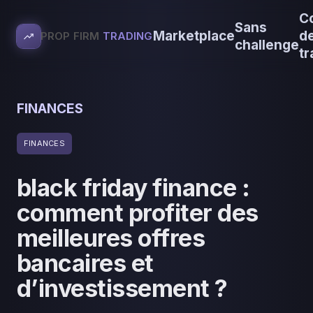
C
Sans
Marketplace
d
PROP FIRM
TRADING
challenge
tr
FINANCES
FINANCES
black friday finance :
comment profiter des
meilleures offres
bancaires et
d’investissement ?