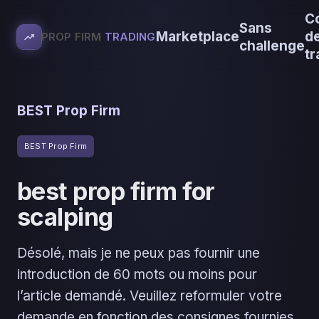
C
Sans
Marketplace
d
PROP FIRM
TRADING
challenge
tr
BEST Prop Firm
BEST Prop Firm
best prop firm for
scalping
Désolé, mais je ne peux pas fournir une
introduction de 60 mots ou moins pour
l’article demandé. Veuillez reformuler votre
demande en fonction des consignes fournies.