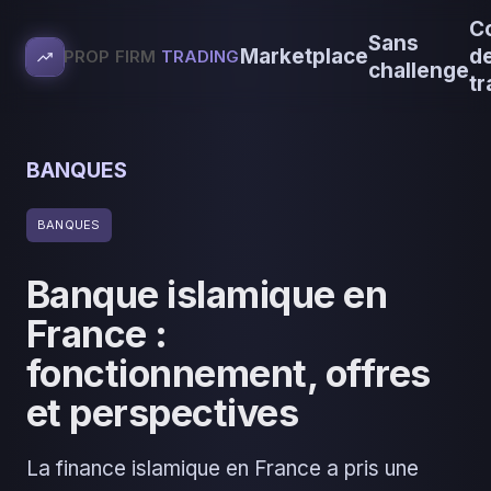
C
Sans
Marketplace
d
PROP FIRM
TRADING
challenge
tr
BANQUES
BANQUES
Banque islamique en
France :
fonctionnement, offres
et perspectives
La finance islamique en France a pris une