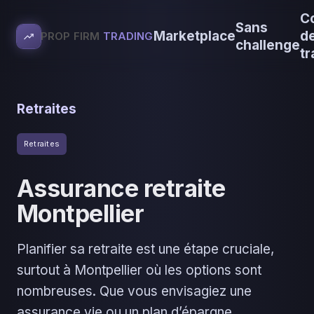
C
Sans
Marketplace
d
PROP FIRM
TRADING
challenge
tr
Retraites
Retraites
Assurance retraite
Montpellier
Planifier sa retraite est une étape cruciale,
surtout à Montpellier où les options sont
nombreuses. Que vous envisagiez une
assurance vie ou un plan d’épargne